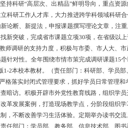
。
坚持科研“高层次、出精品”鲜明导向，重点资
建立科研工作人才库，大力推进跨学科领域科研合
的新论断、新提法，申报课题撰写理论文章，注重
找新突破，完成省市课题立项30项，在省级以上
对教师调研的支持力
度，积极与市委、市人大、市
题针对性。全年围绕市情市策完成调研课题15
版1
-2
本校本教材。（责任部门：科研部、学员部
严格落实封闭式管理要求，
抓好学员日常管理和
督查暗访。积极开辟市外党性教育线路，组织学员
、改革发展案例，打造现场教学点，分阶段组织学
机制，不断改善学习生活体验。定期举办读书交流
（责任部门：学员部、教务部、信息技术部、图书