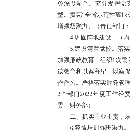
务深度融合。充分发挥党
型。擦亮“全省示范性离退
增强凝聚力。（责任部门
4.巩固阵地建设。（
内
5.建设清廉党校。
落
加强廉政教育，组织1次警
德教育和以案释纪、以案促
作作风。严格落实财务管
2个部门2022年度工作
委、财务部）
二、抓实主业主责，
6.释放培训办班潜力