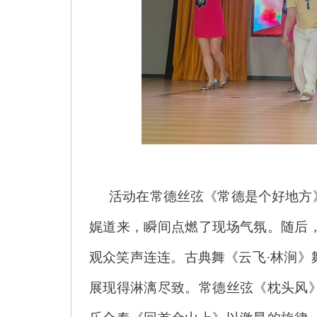
活动在常德丝弦《常德是个好地方
娓道来，瞬间点燃了现场气氛。随后
观众笑声连连。古典舞《云飞·林涧
展现得淋漓尽致。常德丝弦《枕头风