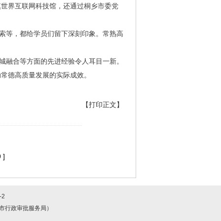
镇世界互联网科技馆，还通过桐乡市委党
探索等，都给学员们留下深刻印象。常熟高
。
产城融合等方面的先进经验令人耳目一新。
动常德高质量发展的实际成效。
【打印正文】
 ]
-2
数据局（常德市行政审批服务局）