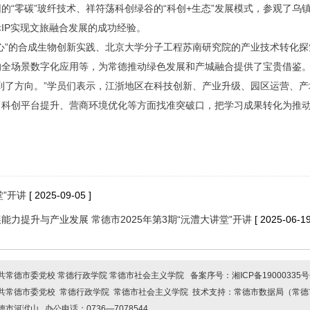
的“零碳”玻纤技术、祥符荡科创绿谷的“科创+生态”发展模式，参观了乌
IP实现文旅融合发展的成功经验。
心”的合成生物创新实践、北京大学分子工程苏南研究院的产业技术转化
的全场景数字化应用等，为常德推动绿色发展和产城融合提供了宝贵借鉴
到了方向。”学员们表示，江浙地区在科技创新、产业升级、园区运营、
、科创平台提升、营商环境优化等方面找准突破口，把学习成果转化为推
堂”开讲
[ 2025-09-05 ]
力提升与产业发展 常德市2025年第3期“沅澧大讲堂”开讲
[ 2025-06-19
共常德市委党校 常德行政学院 常德市社会主义学院 备案序号：
湘ICP备19000335号
中共常德市委党校 常德行政学院 常德市社会主义学院 技术支持：常德市
市河洑山 办公电话：0736—7078544